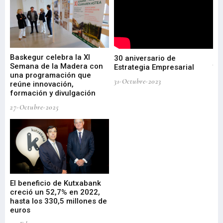
or
Baskegur celebra la XI
Ur
30 aniversario de
de
Semana de la Madera con
te
Estrategia Empresarial
una programación que
ha
31-Octubre-2023
reúne innovación,
bu
formación y divulgación
ek
27-Octubre-2025
09-
El beneficio de Kutxabank
Gi
creció un 52,7% en 2022,
pa
hasta los 330,5 millones de
or
euros
Me