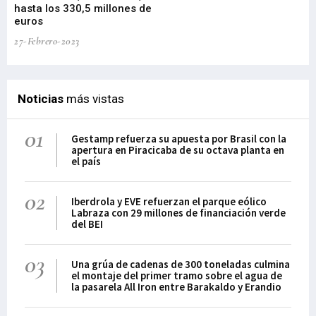
hasta los 330,5 millones de
or
euros
Me
27-Febrero-2023
09-
Noticias
más vistas
01
Gestamp refuerza su apuesta por Brasil con la
apertura en Piracicaba de su octava planta en
el país
02
Iberdrola y EVE refuerzan el parque eólico
Labraza con 29 millones de financiación verde
del BEI
03
Una grúa de cadenas de 300 toneladas culmina
el montaje del primer tramo sobre el agua de
la pasarela All Iron entre Barakaldo y Erandio