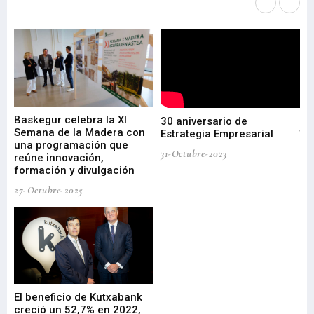
Más noticias de
Portada / Azalera
Baskegur celebra la XI
Ur
30 aniversario de
I
Semana de la Madera con
te
Estrategia Empresarial
una programación que
ha
31-Octubre-2023
reúne innovación,
bu
formación y divulgación
ek
27-Octubre-2025
09-
El beneficio de Kutxabank
Gi
creció un 52,7% en 2022,
pa