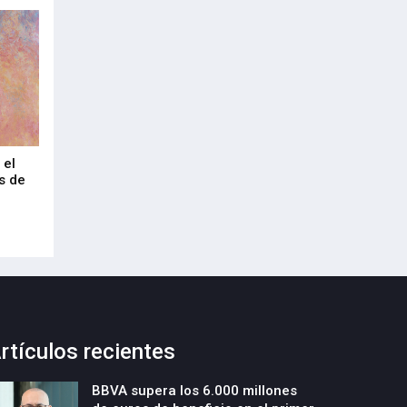
 el
Technarte celebra 20 años como
Euskalduna Bilbao
s de
foro internacional del arte digital en
industria congre
Bilbao
20-Julio-2026
20-Julio-2026
rtículos recientes
BBVA supera los 6.000 millones