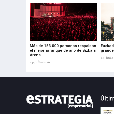
las muestras de
Más de 183.000 personas respaldan
Euskadi
el mejor arranque de año de Bizkaia
grandes
Arena
20-Julio
23-Julio-2026
Últi