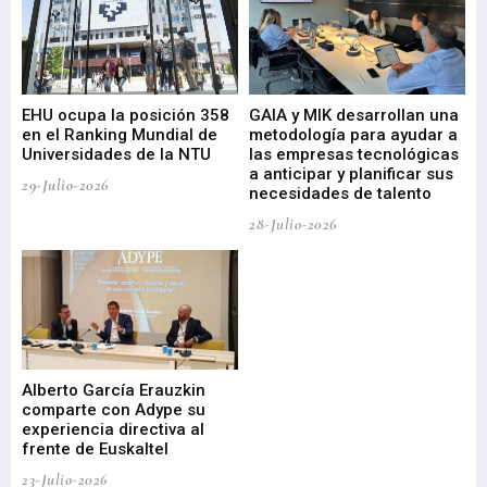
EHU ocupa la posición 358
GAIA y MIK desarrollan una
De
en el Ranking Mundial de
metodología para ayudar a
Fu
a
Universidades de la NTU
las empresas tecnológicas
nu
a anticipar y planificar sus
ac
29-Julio-2026
necesidades de talento
cr
de
28-Julio-2026
22-
Alberto García Erauzkin
comparte con Adype su
BI
experiencia directiva al
pr
frente de Euskaltel
en
23-Julio-2026
21-