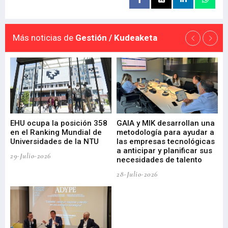
Más noticias de
Gestión / Kudeaketa
EHU ocupa la posición 358
GAIA y MIK desarrollan una
De
en el Ranking Mundial de
metodología para ayudar a
Fu
a
Universidades de la NTU
las empresas tecnológicas
nu
a anticipar y planificar sus
ac
29-Julio-2026
necesidades de talento
cr
de
28-Julio-2026
22-