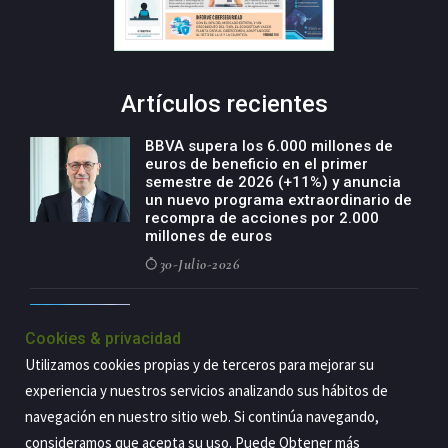
Artículos recientes
BBVA supera los 6.000 millones de
euros de beneficio en el primer
semestre de 2026 (+11%) y anuncia
un nuevo programa extraordinario de
recompra de acciones por 2.000
millones de euros
30-Julio-2026
BBVA acelera el crecimiento de su
negocio agro con un modelo global
Cookies & privacidad
de especialización presente en siete
Utilizamos cookies propias y de terceros para mejorar su
países
experiencia y nuestros servicios analizando sus hábitos de
29-Julio-2026
navegación en nuestro sitio web. Si continúa navegando,
consideramos que acepta su uso. Puede Obtener más