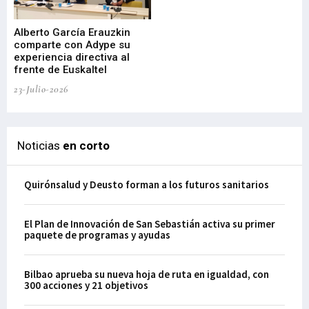
Alberto García Erauzkin
comparte con Adype su
BI
experiencia directiva al
pr
frente de Euskaltel
en
23-Julio-2026
21-
Noticias
en corto
Quirónsalud y Deusto forman a los futuros sanitarios
El Plan de Innovación de San Sebastián activa su primer
paquete de programas y ayudas
Bilbao aprueba su nueva hoja de ruta en igualdad, con
300 acciones y 21 objetivos