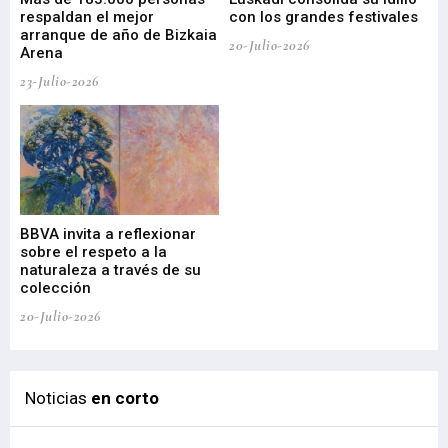
respaldan el mejor
con los grandes festivales
co
arranque de año de Bizkaia
de
20-Julio-2026
Arena
20-
23-Julio-2026
Gu
BBVA invita a reflexionar
mu
sobre el respeto a la
an
naturaleza a través de su
03-
colección
20-Julio-2026
Noticias
en corto