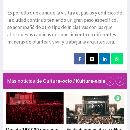
Es por ello que aunque la visita a espacios y edificios de
la ciudad continuó teniendo un gran peso específico,
se acompañó de otro tipo de iniciativas con las que
abrir nuevos caminos de conocimiento en diferentes
maneras de plantear, vivir y trabajar la arquitectura.
Más noticias de
Cultura-ocio / Kultura-aisia
 de
Más de 183.000 personas
Euskadi consolida su idilio
Te