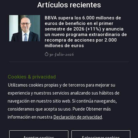
Artículos recientes
BBVA supera los 6.000 millones de
euros de beneficio en el primer
semestre de 2026 (+11%) y anuncia
un nuevo programa extraordinario de
recompra de acciones por 2.000
millones de euros
30-Julio-2026
BBVA acelera el crecimiento de su
negocio agro con un modelo global
Cookies & privacidad
de especialización presente en siete
Utilizamos cookies propias y de terceros para mejorar su
países
experiencia y nuestros servicios analizando sus hábitos de
29-Julio-2026
navegación en nuestro sitio web. Si continúa navegando,
consideramos que acepta su uso. Puede Obtener más
información en nuestra
Declaración de privacidad
.
Copyright@2026 Estrategia Empresarial
Privacidad
Aviso legal
Política de cookies
Contacto
RSS
Aceptar cookies
Seleccionar cookies