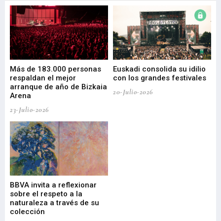
 de
Más de 183.000 personas
Euskadi consolida su idilio
Te
respaldan el mejor
con los grandes festivales
co
arranque de año de Bizkaia
de
20-Julio-2026
Arena
20-
23-Julio-2026
Gu
BBVA invita a reflexionar
mu
sobre el respeto a la
an
naturaleza a través de su
03-
colección