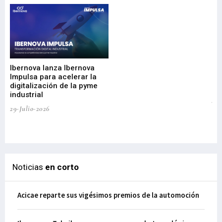
Mi
nu
di
Ibernova lanza Ibernova
ma
Impulsa para acelerar la
in
digitalización de la pyme
mi
industrial
de
te
29-Julio-2026
el
29-
Noticias
en corto
Acicae reparte sus vigésimos premios de la automoción