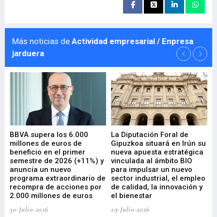
Más noticias de
Actividad empresarial / Enpresa
jarduera
e
BBVA supera los 6.000
La Diputación Foral de
En
millones de euros de
Gipuzkoa situará en Irún su
em
beneficio en el primer
nueva apuesta estratégica
de
ad
semestre de 2026 (+11%) y
vinculada al ámbito BIO
En
anuncia un nuevo
para impulsar un nuevo
En
programa extraordinario de
sector industrial, el empleo
29-
recompra de acciones por
de calidad, la innovación y
2.000 millones de euros
el bienestar
30-Julio-2026
29-Julio-2026