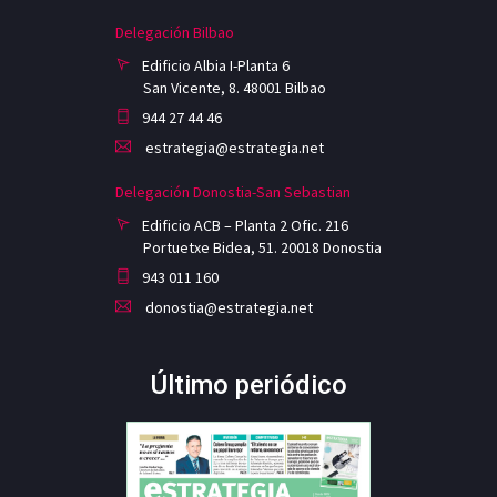
Delegación Bilbao
Edificio Albia I-Planta 6
San Vicente, 8. 48001 Bilbao
944 27 44 46
estrategia@estrategia.net
Delegación Donostia-San Sebastian
Edificio ACB – Planta 2 Ofic. 216
Portuetxe Bidea, 51. 20018 Donostia
943 011 160
donostia@estrategia.net
Último periódico