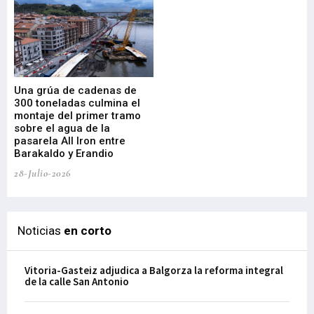
Una grúa de cadenas de
La
300 toneladas culmina el
Ba
montaje del primer tramo
res
sobre el agua de la
em
pasarela All Iron entre
21-
Barakaldo y Erandio
28-Julio-2026
Noticias
en corto
Vitoria-Gasteiz adjudica a Balgorza la reforma integral
de la calle San Antonio