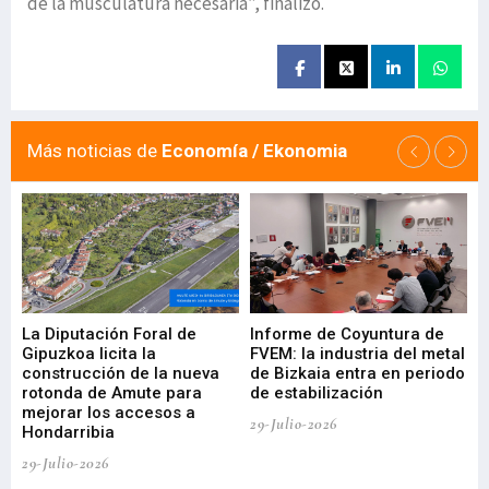
de la musculatura necesaria”, finalizó.
Más noticias de
Economía / Ekonomia
La Diputación Foral de
Informe de Coyuntura de
Ar
ral
Gipuzkoa licita la
FVEM: la industria del metal
ur
construcción de la nueva
de Bizkaia entra en periodo
co
rotonda de Amute para
de estabilización
edi
mejorar los accesos a
pa
29-Julio-2026
Hondarribia
Cy
29-Julio-2026
23-