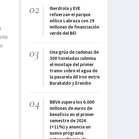
02
Iberdrola y EVE
refuerzan el parque
eólico Labraza con 29
millones de financiación
a
verde del BEI
ante
te
03
Una grúa de cadenas de
300 toneladas culmina
el montaje del primer
tramo sobre el agua de
la pasarela All Iron entre
Barakaldo y Erandio
04
BBVA supera los 6.000
millones de euros de
beneficio en el primer
semestre de 2026
(+11%) y anuncia un
nuevo programa