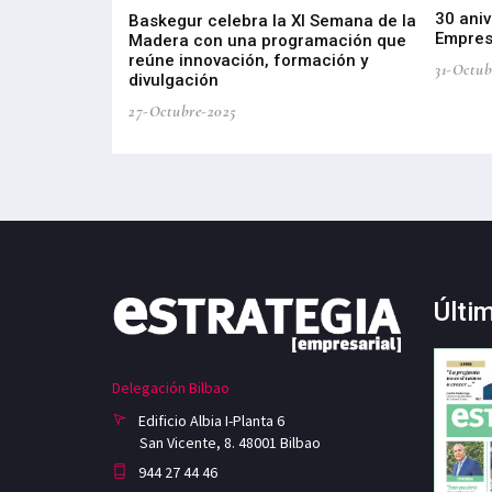
30 aniv
ta por
Baskegur celebra la XI Semana de la
Empres
tria de Salud
Madera con una programación que
roducción e
reúne innovación, formación y
31-Octub
divulgación
27-Octubre-2025
Últi
Delegación Bilbao
Edificio Albia I-Planta 6
San Vicente, 8. 48001 Bilbao
944 27 44 46