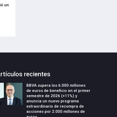
ió un
Urdaibaik industria, teknologia eta
Salto Systems rec
5
balio erantsi handiko jardueren
de octubre el II 
bidez bultzatuko du bere garapen
Arizmendiarrieta 
ekonomiko aurreratua
29-Septiembre-2022
09-Octubre-2022
rtículos recientes
BBVA supera los 6.000 millones
de euros de beneficio en el primer
semestre de 2026 (+11%) y
anuncia un nuevo programa
extraordinario de recompra de
acciones por 2.000 millones de
euros