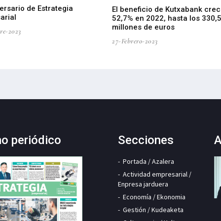
ersario de Estrategia
El beneficio de Kutxabank crec
arial
52,7% en 2022, hasta los 330,
millones de euros
re-2023
27-Febrero-2023
mo periódico
Secciones
A
Portada / Azalera
Actividad empresarial /
Enpresa jarduera
Economía / Ekonomia
Gestión / Kudeaketa