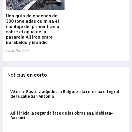
Una grúa de cadenas de
La
300 toneladas culmina el
Ba
montaje del primer tramo
res
sobre el agua de la
em
pasarela All Iron entre
21-
Barakaldo y Erandio
28-Julio-2026
Noticias
en corto
Vitoria-Gasteiz adjudica a Balgorza la reforma integral
de la calle San Antonio
Adif inicia la segunda fase de las obras en Bidebieta-
Basauri