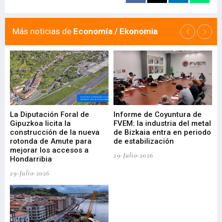
Más noticias de
Economía / Ekonomia
La Diputación Foral de
Informe de Coyuntura de
Ar
ral
Gipuzkoa licita la
FVEM: la industria del metal
ur
construcción de la nueva
de Bizkaia entra en periodo
co
rotonda de Amute para
de estabilización
edi
mejorar los accesos a
pa
29-Julio-2026
Hondarribia
Cy
29-Julio-2026
23-