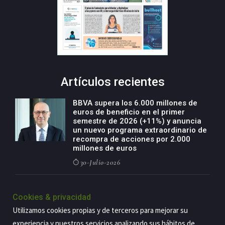
Artículos recientes
BBVA supera los 6.000 millones de
euros de beneficio en el primer
semestre de 2026 (+11%) y anuncia
un nuevo programa extraordinario de
recompra de acciones por 2.000
millones de euros
30-Julio-2026
BBVA acelera el crecimiento de su
negocio agro con un modelo global
Cookies & privacidad
de especialización presente en siete
Utilizamos cookies propias y de terceros para mejorar su
países
experiencia y nuestros servicios analizando sus hábitos de