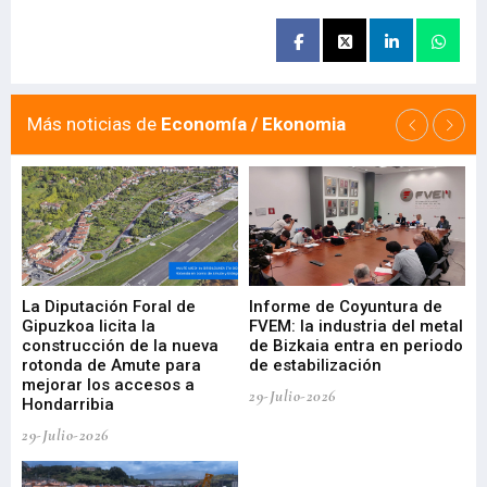
Más noticias de
Economía / Ekonomia
La Diputación Foral de
Informe de Coyuntura de
Ar
ral
Gipuzkoa licita la
FVEM: la industria del metal
ur
construcción de la nueva
de Bizkaia entra en periodo
co
rotonda de Amute para
de estabilización
edi
mejorar los accesos a
pa
29-Julio-2026
Hondarribia
Cy
29-Julio-2026
23-