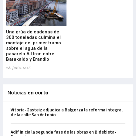
Una grúa de cadenas de
La
300 toneladas culmina el
Ba
montaje del primer tramo
res
sobre el agua de la
em
pasarela All Iron entre
21-
Barakaldo y Erandio
28-Julio-2026
Noticias
en corto
Vitoria-Gasteiz adjudica a Balgorza la reforma integral
de la calle San Antonio
Adif inicia la segunda fase de las obras en Bidebieta-