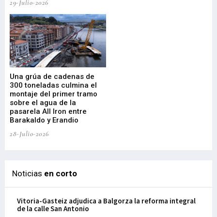
29-Julio-2026
23-
Una grúa de cadenas de
La
300 toneladas culmina el
Ba
montaje del primer tramo
res
sobre el agua de la
em
pasarela All Iron entre
21-
Barakaldo y Erandio
28-Julio-2026
Noticias
en corto
Vitoria-Gasteiz adjudica a Balgorza la reforma integral
de la calle San Antonio