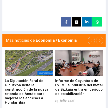
Más noticias de
Economía / Ekonomia
La Diputación Foral de
Informe de Coyuntura de
Ar
ral
Gipuzkoa licita la
FVEM: la industria del metal
ur
construcción de la nueva
de Bizkaia entra en periodo
co
rotonda de Amute para
de estabilización
edi
mejorar los accesos a
pa
29-Julio-2026
Hondarribia
Cy