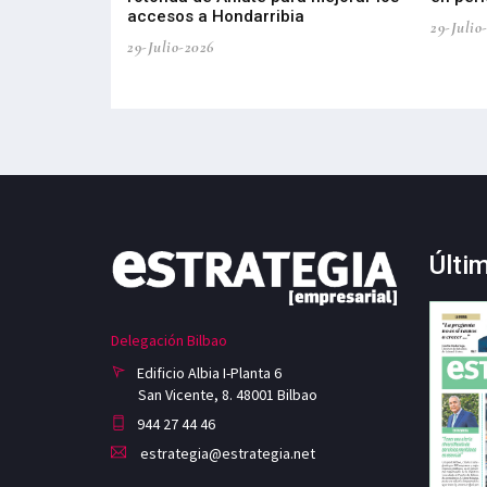
accesos a Hondarribia
29-Julio
29-Julio-2026
Últi
Delegación Bilbao
Edificio Albia I-Planta 6
San Vicente, 8. 48001 Bilbao
944 27 44 46
estrategia@estrategia.net