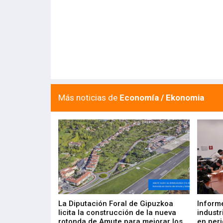
Más noticias de
Economía / Ekonomia
del Barómetro
La Diputación Foral de Gipuzkoa
Inform
a del tejido
licita la construcción de la nueva
industr
aia
rotonda de Amute para mejorar los
en peri