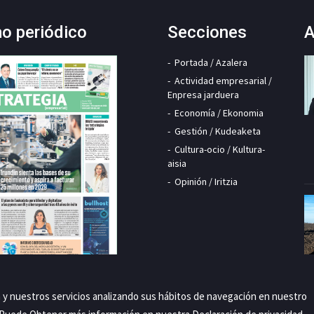
mo periódico
Secciones
A
Portada / Azalera
Actividad empresarial /
Enpresa jarduera
Economía / Ekonomia
Gestión / Kudeaketa
Cultura-ocio / Kultura-
aisia
Opinión / Iritzia
a y nuestros servicios analizando sus hábitos de navegación en nuestro