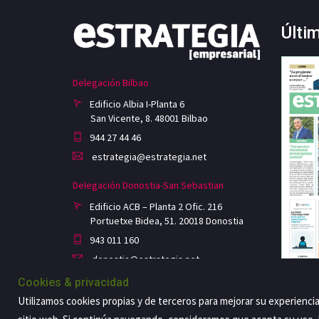
Últi
Delegación Bilbao
Edificio Albia I-Planta 6
San Vicente, 8. 48001 Bilbao
944 27 44 46
estrategia@estrategia.net
Delegación Donostia-San Sebastian
Edificio ACB – Planta 2 Ofic. 216
Portuetxe Bidea, 51. 20018 Donostia
943 011 160
donostia@estrategia.net
Cookies & privacidad
Utilizamos cookies propias y de terceros para mejorar su experienci