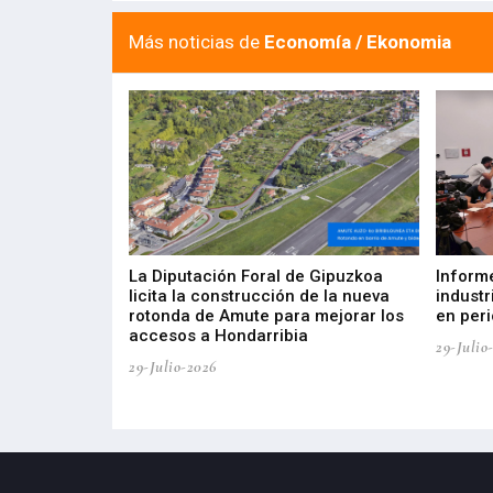
Más noticias de
Economía / Ekonomia
del Barómetro
La Diputación Foral de Gipuzkoa
Inform
a del tejido
licita la construcción de la nueva
industr
aia
rotonda de Amute para mejorar los
en peri
accesos a Hondarribia
29-Julio
29-Julio-2026