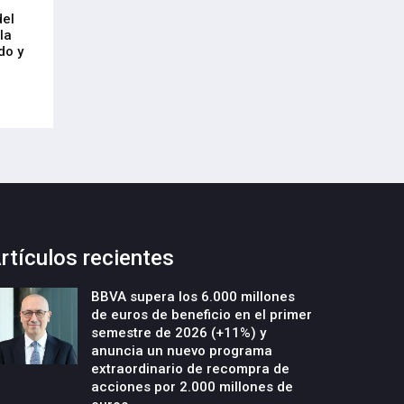
Arrancan las obras de urbanización
El CRL refleja el
del
y construcción de un nuevo edificio
mercado laboral 
la
industrial en la parcela Errotazar-
21-Julio-2026
do y
Cycobask de Irún
23-Julio-2026
rtículos recientes
BBVA supera los 6.000 millones
de euros de beneficio en el primer
semestre de 2026 (+11%) y
anuncia un nuevo programa
extraordinario de recompra de
acciones por 2.000 millones de