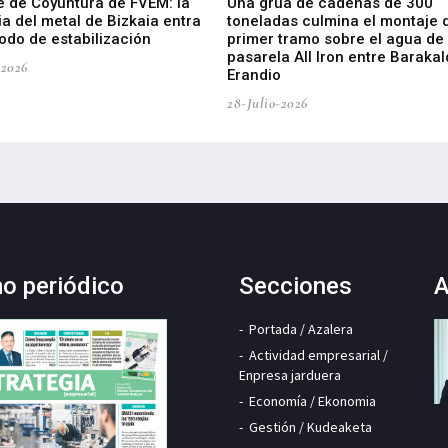
e de Coyuntura de FVEM: la
Una grúa de cadenas de 300
ia del metal de Bizkaia entra
toneladas culmina el montaje 
odo de estabilización
primer tramo sobre el agua de 
pasarela All Iron entre Barakal
-2026
Erandio
28-Julio-2026
mo periódico
Secciones
A
Portada / Azalera
Actividad empresarial /
Enpresa jarduera
Economía / Ekonomia
Gestión / Kudeaketa