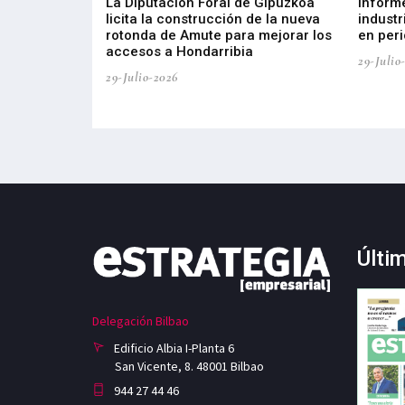
del Barómetro
La Diputación Foral de Gipuzkoa
Inform
a del tejido
licita la construcción de la nueva
industr
aia
rotonda de Amute para mejorar los
en peri
accesos a Hondarribia
29-Julio
29-Julio-2026
Últi
Delegación Bilbao
Edificio Albia I-Planta 6
San Vicente, 8. 48001 Bilbao
944 27 44 46