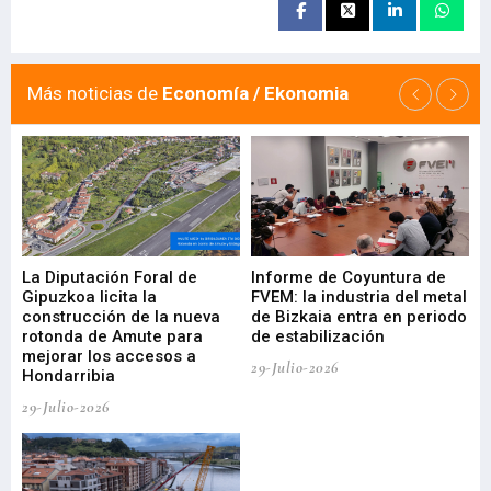
Más noticias de
Economía / Ekonomia
La Diputación Foral de
Informe de Coyuntura de
Ar
ral
Gipuzkoa licita la
FVEM: la industria del metal
ur
construcción de la nueva
de Bizkaia entra en periodo
co
rotonda de Amute para
de estabilización
edi
mejorar los accesos a
pa
29-Julio-2026
Hondarribia
Cy
29-Julio-2026
23-