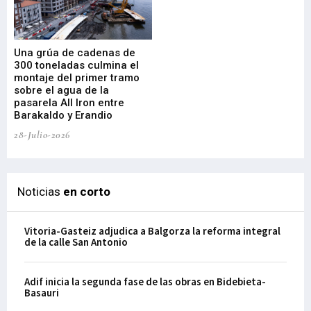
Una grúa de cadenas de
La
300 toneladas culmina el
Ba
montaje del primer tramo
res
sobre el agua de la
em
pasarela All Iron entre
21-
Barakaldo y Erandio
28-Julio-2026
Noticias
en corto
Vitoria-Gasteiz adjudica a Balgorza la reforma integral
de la calle San Antonio
Adif inicia la segunda fase de las obras en Bidebieta-
Basauri