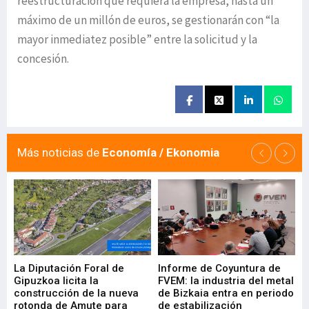
reestructuración que requiera la empresa, hasta un
máximo de un millón de euros, se gestionarán con “la
mayor inmediatez posible” entre la solicitud y la
concesión.
Más noticias de
Economía / Ekonomia
La Diputación Foral de
Informe de Coyuntura de
Ar
ral
Gipuzkoa licita la
FVEM: la industria del metal
ur
construcción de la nueva
de Bizkaia entra en periodo
co
rotonda de Amute para
de estabilización
edi