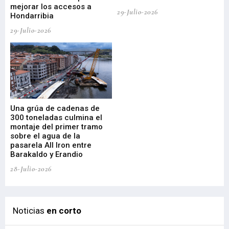
mejorar los accesos a
pa
29-Julio-2026
Hondarribia
Cy
29-Julio-2026
23-
Una grúa de cadenas de
La
300 toneladas culmina el
Ba
montaje del primer tramo
res
sobre el agua de la
em
pasarela All Iron entre
21-
Barakaldo y Erandio
28-Julio-2026
Noticias
en corto