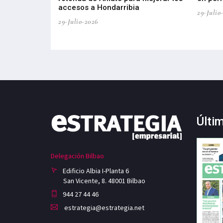
accesos a Hondarribia
29-Julio
29-Julio-2026
Últi
Delegación Bilbao
Edificio Albia I-Planta 6
San Vicente, 8. 48001 Bilbao
944 27 44 46
estrategia@estrategia.net