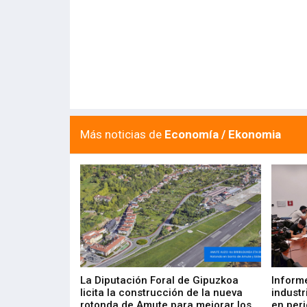
Más noticias de
Economía / Ekonomia
del Barómetro
La Diputación Foral de Gipuzkoa
Inform
a del tejido
licita la construcción de la nueva
industr
aia
rotonda de Amute para mejorar los
en peri