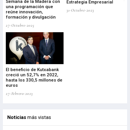
I
Semana de la Madera con
te
Estrategia Empresarial
una programación que
ha
31-Octubre-2023
reúne innovación,
bu
formación y divulgación
ek
27-Octubre-2025
09-
El beneficio de Kutxabank
El
creció un 52,7% en 2022,
fo
hasta los 330,5 millones de
Sa
euros
pr
27-Febrero-2023
09-
Noticias
más vistas