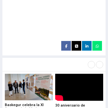
Más noticias de
Portada / Azalera
Baskegur celebra la XI
Ur
30 aniversario de