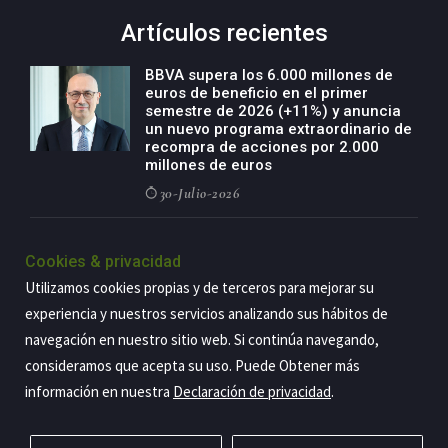
Artículos recientes
BBVA supera los 6.000 millones de
euros de beneficio en el primer
semestre de 2026 (+11%) y anuncia
un nuevo programa extraordinario de
recompra de acciones por 2.000
millones de euros
30-Julio-2026
BBVA acelera el crecimiento de su
negocio agro con un modelo global
Cookies & privacidad
de especialización presente en siete
Utilizamos cookies propias y de terceros para mejorar su
países
experiencia y nuestros servicios analizando sus hábitos de
29-Julio-2026
navegación en nuestro sitio web. Si continúa navegando,
consideramos que acepta su uso. Puede Obtener más
información en nuestra
Declaración de privacidad
.
Copyright@2026 Estrategia Empresarial