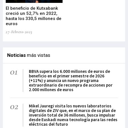
El beneficio de Kutxabank
El
creció un 52,7% en 2022,
fo
hasta los 330,5 millones de
Sa
euros
pr
27-Febrero-2023
09-
Noticias
más vistas
01
BBVA supera los 6.000 millones de euros de
beneficio en el primer semestre de 2026
(+11%) y anuncia un nuevo programa
extraordinario de recompra de acciones por
2.000 millones de euros
02
Mikel Jauregi visita los nuevos laboratorios
digitales de ZIV que, en el marco de su plan de
inversión total de 36 millones, busca impulsar
desde Euskadi nueva tecnología para las redes
eléctricas del futuro