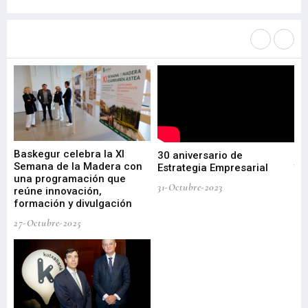
Más noticias de
Portada / Azalera
Baskegur celebra la XI
Ur
30 aniversario de
I
Semana de la Madera con
te
Estrategia Empresarial
una programación que
ha
31-Octubre-2023
reúne innovación,
bu
formación y divulgación
ek
27-Octubre-2025
09-