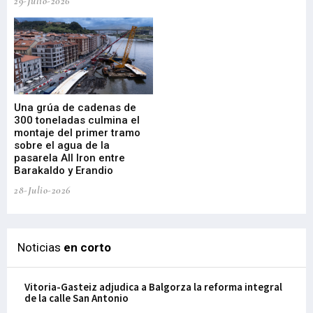
29-Julio-2026
23-
Una grúa de cadenas de
La
300 toneladas culmina el
Ba
montaje del primer tramo
res
sobre el agua de la
em
pasarela All Iron entre
21-
Barakaldo y Erandio
28-Julio-2026
Noticias
en corto
Vitoria-Gasteiz adjudica a Balgorza la reforma integral
de la calle San Antonio