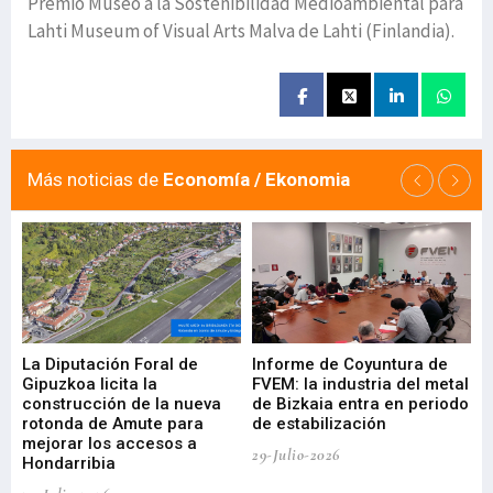
Premio Museo a la Sostenibilidad Medioambiental para
Lahti Museum of Visual Arts Malva de Lahti (Finlandia).
Más noticias de
Economía / Ekonomia
La Diputación Foral de
Informe de Coyuntura de
Ar
ral
Gipuzkoa licita la
FVEM: la industria del metal
ur
construcción de la nueva
de Bizkaia entra en periodo
co
rotonda de Amute para
de estabilización
edi
mejorar los accesos a
pa
29-Julio-2026
Hondarribia
Cy