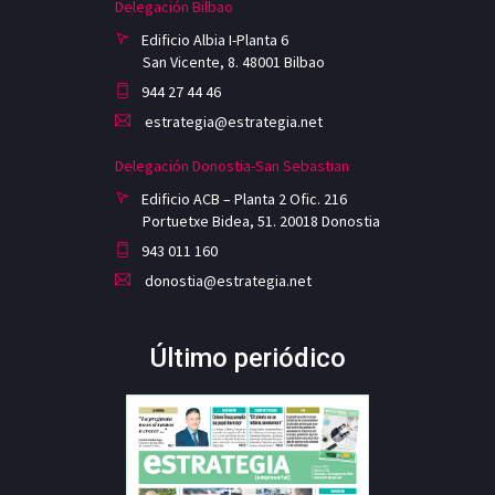
Delegación Bilbao
Edificio Albia I-Planta 6
San Vicente, 8. 48001 Bilbao
944 27 44 46
estrategia@estrategia.net
Delegación Donostia-San Sebastian
Edificio ACB – Planta 2 Ofic. 216
Portuetxe Bidea, 51. 20018 Donostia
943 011 160
donostia@estrategia.net
Último periódico