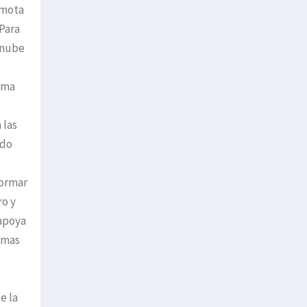
emota
 Para
 nube
rma
 las
ido
formar
ro y
 apoya
lemas
e la