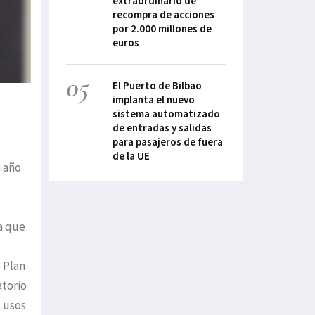
extraordinario de
recompra de acciones
por 2.000 millones de
euros
05
El Puerto de Bilbao
implanta el nuevo
sistema automatizado
de entradas y salidas
para pasajeros de fuera
de la UE
n año
 a que
 Plan
atorio
, usos