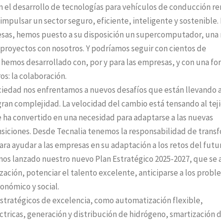
 el desarrollo de tecnologías para vehículos de conducción r
impulsar un sector seguro, eficiente, inteligente y sostenible.
presas, hemos puesto a su disposición un supercomputador, una
s proyectos con nosotros. Y podríamos seguir con cientos de
hemos desarrollado con, por y para las empresas, y con una fo
os: la colaboración.
ociedad nos enfrentamos a nuevos desafíos que están llevando a
ran complejidad. La velocidad del cambio está tensando al tej
 se ha convertido en una necesidad para adaptarse a las nuevas
ansiciones. Desde Tecnalia tenemos la responsabilidad de trans
ara ayudar a las empresas en su adaptación a los retos del futu
mos lanzado nuestro nuevo Plan Estratégico 2025-2027, que se
lización, potenciar el talento excelente, anticiparse a los prob
conómico y social.
estratégicos de excelencia, como automatización flexible,
éctricas, generación y distribución de hidrógeno, smartización d