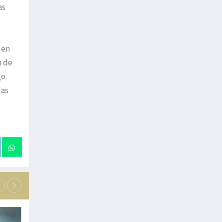
as
 en
n de
go.
las