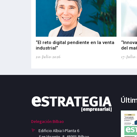
del PPWR
“El reto digital pendiente en la venta
“Innova
industrial”
del ma
20-Julio-2026
17-Julio
Últi
Delegación Bilbao
Edificio Albia I-Planta 6
San Vicente, 8. 48001 Bilbao