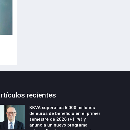
“La ciberseguridad: de obligación a
"La movilidad mar
oportunidad”
como negocio ind
17-Julio-2026
16-Julio-2026
rtículos recientes
BBVA supera los 6.000 millones
de euros de beneficio en el primer
semestre de 2026 (+11%) y
anuncia un nuevo programa