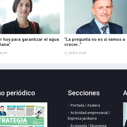
r hoy para garantizar el agua
“La pregunta no es si vamos a
ñana”
crecer…”
-2026
17-Julio-2026
mo periódico
Secciones
A
Portada / Azalera
Actividad empresarial /
Enpresa jarduera
Economía / Ekonomia