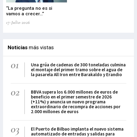
“La pregunta no es si
“E
vamos a crecer…”
PP
17-Julio-2026
02-
Noticias
más vistas
01
Una grúa de cadenas de 300 toneladas culmina
el montaje del primer tramo sobre el agua de
la pasarela All Iron entre Barakaldo y Erandio
02
BBVA supera los 6.000 millones de euros de
beneficio en el primer semestre de 2026
(+11%) y anuncia un nuevo programa
extraordinario de recompra de acciones por
2.000 millones de euros
03
El Puerto de Bilbao implanta el nuevo sistema
automatizado de entradas y salidas para