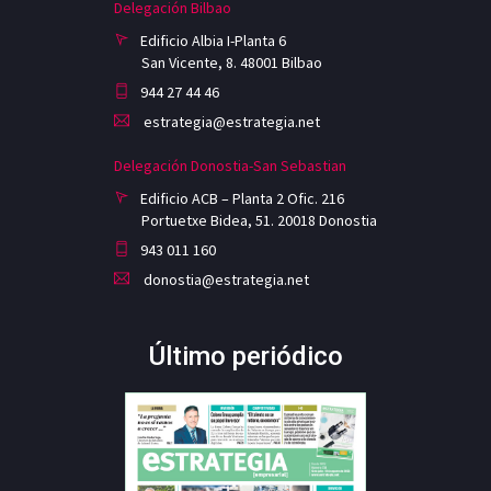
Delegación Bilbao
Edificio Albia I-Planta 6
San Vicente, 8. 48001 Bilbao
944 27 44 46
estrategia@estrategia.net
Delegación Donostia-San Sebastian
Edificio ACB – Planta 2 Ofic. 216
Portuetxe Bidea, 51. 20018 Donostia
943 011 160
donostia@estrategia.net
Último periódico