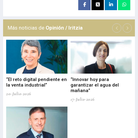
Más noticias de
Opinión / Iritzia
“El reto digital pendiente en
“Innovar hoy para
“L
o
la venta industrial”
garantizar el agua del
ob
mañana”
20-Julio-2026
17-
17-Julio-2026