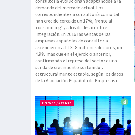
consultoría evolucionan adaptándose a la
demanda del mercado actual. Los
correspondientes a consultoría como tal
han crecido cerca de un 17%, frente al
‘outsourcing’ y a los de desarrollo e
integración.En 2016 las ventas de las
empresas españolas de consultoría
ascendieron a 11.818 millones de euros, un
4,9% más que en el ejercicio anterior,
confirmando el regreso del sector a una
senda de crecimiento sostenido y
estructuralmente estable, según los datos
de la Asociación Española de Empresas de
Consultoría (AEC). Las tres categorías en
que se dividen los servicios prestados por
las consultoras, se
Portada / Azalera