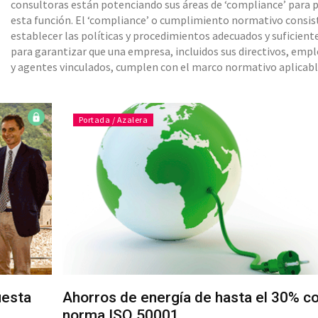
consultoras están potenciando sus áreas de ‘compliance’ para 
esta función. El ‘compliance’ o cumplimiento normativo consis
establecer las políticas y procedimientos adecuados y suficient
para garantizar que una empresa, incluidos sus directivos, emp
y agentes vinculados, cumplen con el marco normativo aplicabl
Dentro de este marco no han de considerarse únic
Portada / Azalera
uesta
Ahorros de energía de hasta el 30% co
norma ISO 50001