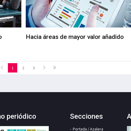
o
Hacia áreas de mayor valor añadido
1
2
3
mo periódico
Secciones
A
Portada / Azalera