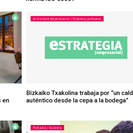
Actividad empresarial / Enpresa jarduera
Bizkaiko Txakolina trabaja por “un cal
s en
auténtico desde la cepa a la bodega”
Portada / Azalera