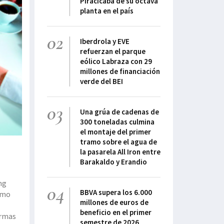
Piracicaba de su octava
planta en el país
02
Iberdrola y EVE
refuerzan el parque
eólico Labraza con 29
millones de financiación
verde del BEI
03
Una grúa de cadenas de
300 toneladas culmina
el montaje del primer
tramo sobre el agua de
la pasarela All Iron entre
Barakaldo y Erandio
ing
04
BBVA supera los 6.000
ismo
millones de euros de
beneficio en el primer
irmas
semestre de 2026