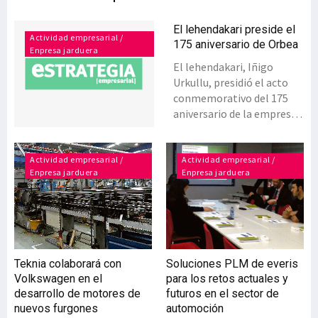
El lehendakari preside el
Actividad empresarial /
175 aniversario de Orbea
Enpresa jarduera
El lehendakari, Iñigo
Urkullu, presidió el acto
conmemorativo del 175
aniversario de la empresa
fabricante de bicicletas
Orbea, perteneciente al
Grupo Mondragón (MCC).
Actividad empresarial /
Actividad empresarial /
Enpresa jarduera
Enpresa jarduera
Urkullu señaló que Orbea
es una empresa ‘referente’
en Euskadi por su apuesta
por el capital humano, la
mejora continua y por su
apertura al mercado
Teknia colaborará con
Soluciones PLM de everis
global, no en vano, está
Volkswagen en el
para los retos actuales y
presente en un total de 55
desarrollo de motores de
futuros en el sector de
países. El acto tuvo lugar
nuevos furgones
automoción
en las instalaciones de la