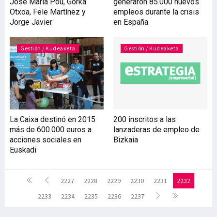
José María Pou, Gorka
generaron 85.000 nuevos
Otxoa, Fele Martínez y
empleos durante la crisis
Jorge Javier
en España
Gestión / Kudeaketa
Gestión / Kudeaketa
La Caixa destinó en 2015
200 inscritos a las
más de 600.000 euros a
lanzaderas de empleo de
acciones sociales en
Bizkaia
Euskadi
2227
2228
2229
2230
2231
2232
2233
2234
2235
2236
2237