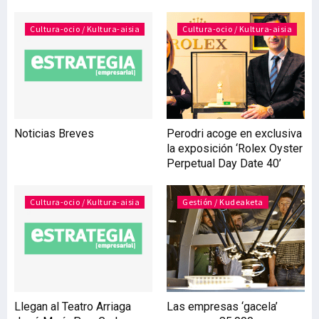
fábrica Orbea de Mallabia
(Bizkaia), y contó con la
Cultura-ocio / Kultura-aisia
Cultura-ocio / Kultura-aisia
presencia de la consejera
de Desarrollo Económico y
Competitividad, Arantxa
Tapia, y el consejero de
Empleo y Asuntos
Sociales, Angel Toña.
Noticias Breves
Perodri acoge en exclusiva
Ciclistas y excorredores
la exposición ‘Rolex Oyster
profesiona
Perpetual Day Date 40’
Cultura-ocio / Kultura-aisia
Gestión / Kudeaketa
Llegan al Teatro Arriaga
Las empresas ‘gacela’