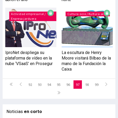
Actividad empresarial /
Cultura-ocio / Kultura-aisia
Enpresa jarduera
IproNet despliega su
La escultura de Henry
plataforma de vídeo en la
Moore visitará Bilbao de la
nube ‘VSaaS’ en Prosegur
mano de la Fundación la
Caixa
92
93
94
95
96
97
98
99
Noticias
en corto