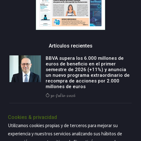
Artículos recientes
BBVA supera los 6.000 millones de
euros de beneficio en el primer
semestre de 2026 (+11%) y anuncia
un nuevo programa extraordinario de
recompra de acciones por 2.000
millones de euros
30-Julio-2026
BBVA acelera el crecimiento de su
negocio agro con un modelo global
Cookies & privacidad
de especialización presente en siete
Utilizamos cookies propias y de terceros para mejorar su
países
experiencia y nuestros servicios analizando sus hábitos de
29-Julio-2026