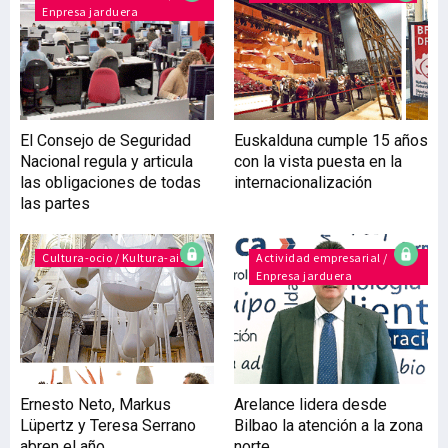
Enpresa jarduera
aportación del sector al
PIB? De cumplirse todos
los objetivos contenidos
en el Plan, de forma que
todos los agentes
trabajemos de forma
El Consejo de Seguridad
Euskalduna cumple 15 años
coordinada, podemos
Nacional regula y articula
con la vista puesta en la
mejorar notablemente las
las obligaciones de todas
internacionalización
entradas pasando de los
las partes
2,3 millones de visitantes
Cultura-ocio / Kultura-aisia
Actividad empresarial /
Enpresa jarduera
Ernesto Neto, Markus
Arelance lidera desde
Lüpertz y Teresa Serrano
Bilbao la atención a la zona
abren el año
norte