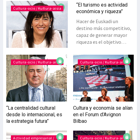
“El turismo es actividad
Cultura-ocio / Kultura-aisia
económica y riqueza”
Hacer de Euskadi un
destino más competitivo,
capaz de generar mayor
riqueza es el objetivo
prioritario del nuevo Plan
Estratégico del Turismo
Vasco 2020. La
Cultura-ocio / Kultura-aisia
Cultura-ocio / Kultura-aisia
viceconsejera, Itziar
Epalza, detalla la
elaboración de un Plan que
servirá de guía a un sector
formado por 22.300
empresas y que emplea a
“La centralidad cultural
Cultura y economía se alían
85.000 personas. De
desde lo internacional, es
en el Forum d’Avignon
concluir con éxito el Plan,
la estrategia futura”
Bilbao
¿de cuántos visitantes
podríamos estar hablando
en 2020 y cuál sería la
Actividad empresarial /
Cultura-ocio / Kultura-aisia