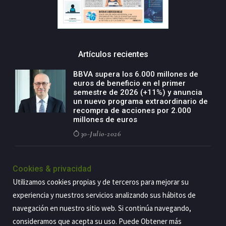
Artículos recientes
BBVA supera los 6.000 millones de
euros de beneficio en el primer
semestre de 2026 (+11%) y anuncia
un nuevo programa extraordinario de
recompra de acciones por 2.000
millones de euros
30-Julio-2026
BBVA acelera el crecimiento de su
negocio agro con un modelo global
Cookies & privacidad
de especialización presente en siete
Utilizamos cookies propias y de terceros para mejorar su
países
experiencia y nuestros servicios analizando sus hábitos de
29-Julio-2026
navegación en nuestro sitio web. Si continúa navegando,
consideramos que acepta su uso. Puede Obtener más