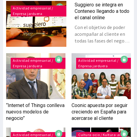
Suggiero se integra en
Actividad empresarial /
Conteneo llegando a todo
Enpresa jarduera
el canal online
Con el objetivo de poder
acompañar al cliente en
todas las fases del negocio
Suggiero y Conteneo
suman fuerzas y se
presentan ante el
Actividad empresarial /
Actividad empresarial /
Enpresa jarduera
Enpresa jarduera
mercado con una fortaleza
con la que pocas empresas
cuentan en
Euskadi.Suggiero,
compañía especializada en
comercio electrónico y con
“Internet of Things conlleva
Coonic apuesta por seguir
13 años de experiencia en
nuevos modelos de
creciendo en España para
el mercado, se ha
negocio”
acercarse al cliente
integrado en Conteneo,
grupo de empresas,
consultora e incubadora de
Actividad empresarial /
Cultura-ocio / Kultura-aisia