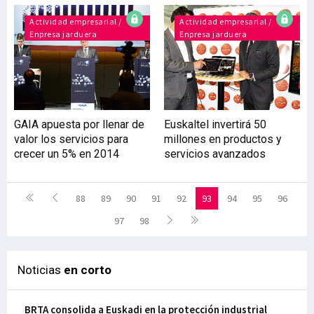
Actividad empresarial /
Actividad empresarial /
Enpresa jarduera
Enpresa jarduera
GAIA apuesta por llenar de
Euskaltel invertirá 50
valor los servicios para
millones en productos y
crecer un 5% en 2014
servicios avanzados
88
89
90
91
92
93
94
95
96
97
98
Noticias
en corto
BRTA consolida a Euskadi en la protección industrial