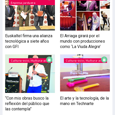
Enpresa jarduera
nuevos negocios -ha
lanzado en su andadura
más de 50 proyectos
online- con el fin de aunar
capacidades y sinergias y
presentarse ante el
Euskaltel firma una alianza
El Arriaga girará por el
mercado como una
tecnológica a siete años
mundo con producciones
empresa capaz de
con GFI
como ‘La Viuda Alegre’
acompañar al cliente en
todas las fases de su
negocio online: desde la
Cultura-ocio / Kultura-aisia
Cultura-ocio / Kultura-aisia
misma concepción, hasta s
“Con mis obras busco la
El arte y la tecnología, de la
reflexión del público que
mano en Technarte
las contempla”