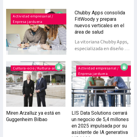
Chubby Apps consolida
Actividad empresarial /
FitWoody y prepara
Enpresa jarduera
nuevos verticales en el
área de salud
La vitoriana Chubby Apps,
especializada en diseño y
desarrollo de software,
está apostando por el área
de salud y, tras el
Cultura-ocio / Kultura-aisia
Actividad empresarial /
Enpresa jarduera
lanzamiento de
‘FitWoody’, prepara dos
nuevos verticales, uno
para el control de
menstruación y embarazo,
que podría estar en el
Miren Arzalluz ya está en
LIS Data Solutions cerrará
mercado antes de finales
Guggenheim Bilbao
un negocio de 5,4 millones
de año y, un segundo, en el
en 2025 impulsada por su
área del sueño.FitWoody
asistente de IA generativa
cuenta ya con más de