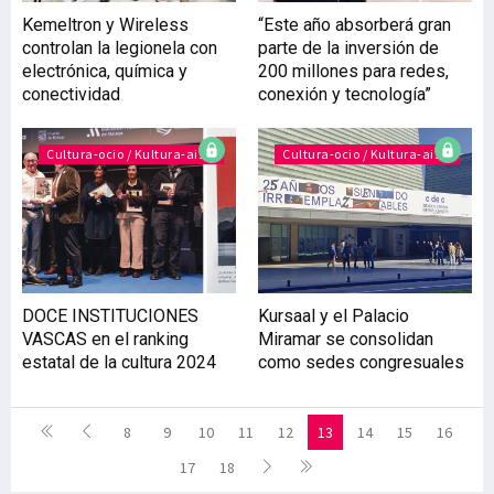
Kemeltron y Wireless
“Este año absorberá gran
controlan la legionela con
parte de la inversión de
electrónica, química y
200 millones para redes,
conectividad
conexión y tecnología”
Cultura-ocio / Kultura-aisia
Cultura-ocio / Kultura-aisia
DOCE INSTITUCIONES
Kursaal y el Palacio
VASCAS en el ranking
Miramar se consolidan
estatal de la cultura 2024
como sedes congresuales
8
9
10
11
12
13
14
15
16
17
18