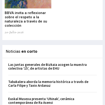
Gu
BBVA invita a reflexionar
mu
sobre el respeto a la
an
naturaleza a través de su
03-
colección
20-Julio-2026
Noticias
en corto
Las juntas generales de Bizkaia acogen la muestra
colectiva ‘15’, de artistas de EHU
Tabakalera aborda la memoria histórica a través de
Carla Filipe y Taxio Ardanaz
Euskal Museoa presenta ‘Uhinak’, cerámica
contemporánea de Ra Asensi