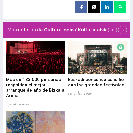
Más noticias de
Cultura-ocio / Kultura-aisia
 de
Más de 183.000 personas
Euskadi consolida su idilio
Te
respaldan el mejor
con los grandes festivales
co
arranque de año de Bizkaia
de
20-Julio-2026
Arena
20-
23-Julio-2026