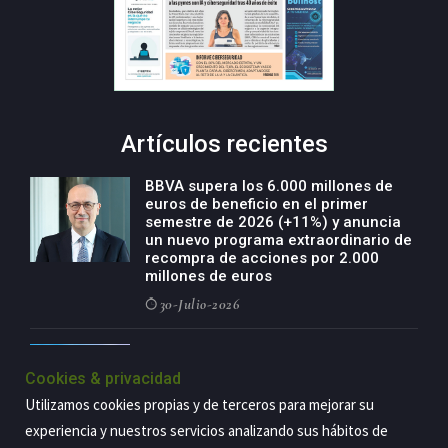
Artículos recientes
BBVA supera los 6.000 millones de
euros de beneficio en el primer
semestre de 2026 (+11%) y anuncia
un nuevo programa extraordinario de
recompra de acciones por 2.000
millones de euros
30-Julio-2026
BBVA acelera el crecimiento de su
negocio agro con un modelo global
Cookies & privacidad
de especialización presente en siete
Utilizamos cookies propias y de terceros para mejorar su
países
experiencia y nuestros servicios analizando sus hábitos de
29-Julio-2026