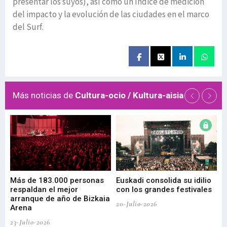
presentar los suyos), así como un índice de medición
del impacto y la evolución de las ciudades en el marco
del Surf.
Más noticias de
Cultura-ocio / Kultura-aisia
 de
Más de 183.000 personas
Euskadi consolida su idilio
Te
respaldan el mejor
con los grandes festivales
co
arranque de año de Bizkaia
de
20-Julio-2026
Arena
20-
23-Julio-2026