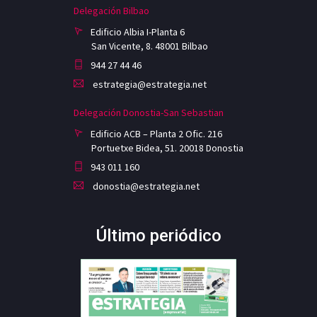
Delegación Bilbao
Edificio Albia I-Planta 6
San Vicente, 8. 48001 Bilbao
944 27 44 46
estrategia@estrategia.net
Delegación Donostia-San Sebastian
Edificio ACB – Planta 2 Ofic. 216
Portuetxe Bidea, 51. 20018 Donostia
943 011 160
donostia@estrategia.net
Último periódico