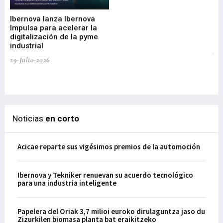
nu
di
Ibernova lanza Ibernova
ma
Impulsa para acelerar la
in
digitalización de la pyme
mi
industrial
de
te
29-Julio-2026
el
29-
Noticias
en corto
Acicae reparte sus vigésimos premios de la automoción
Ibernova y Tekniker renuevan su acuerdo tecnológico
para una industria inteligente
Papelera del Oriak 3,7 milioi euroko dirulaguntza jaso du
Zizurkilen biomasa planta bat eraikitzeko