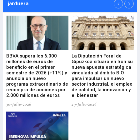
jarduera
e
BBVA supera los 6.000
La Diputación Foral de
En
millones de euros de
Gipuzkoa situará en Irún su
em
beneficio en el primer
nueva apuesta estratégica
de
ad
semestre de 2026 (+11%) y
vinculada al ámbito BIO
En
anuncia un nuevo
para impulsar un nuevo
En
programa extraordinario de
sector industrial, el empleo
29-
recompra de acciones por
de calidad, la innovación y
2.000 millones de euros
el bienestar
30-Julio-2026
29-Julio-2026
Mi