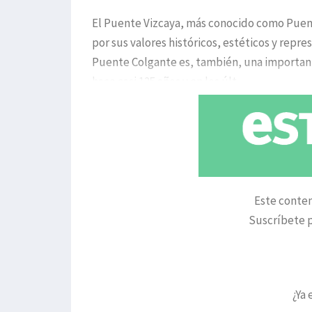
El Puente Vizcaya, más conocido como Puent
por sus valores históricos, estéticos y repres
Puente Colgante es, también, una important
hace casi 125 años y en los últ
Este conten
Suscríbete p
¿Ya 