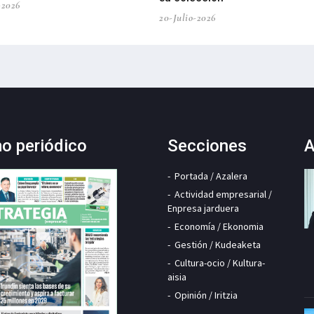
-2026
20-Julio-2026
mo periódico
Secciones
A
Portada / Azalera
Actividad empresarial /
Enpresa jarduera
Economía / Ekonomia
Gestión / Kudeaketa
Cultura-ocio / Kultura-
aisia
Opinión / Iritzia