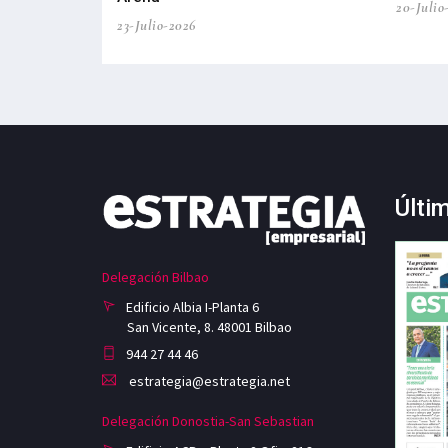
20-Julio
23-Julio-2026
Últi
Delegación Bilbao
Edificio Albia I-Planta 6
San Vicente, 8. 48001 Bilbao
944 27 44 46
estrategia@estrategia.net
Delegación Donostia-San Sebastian