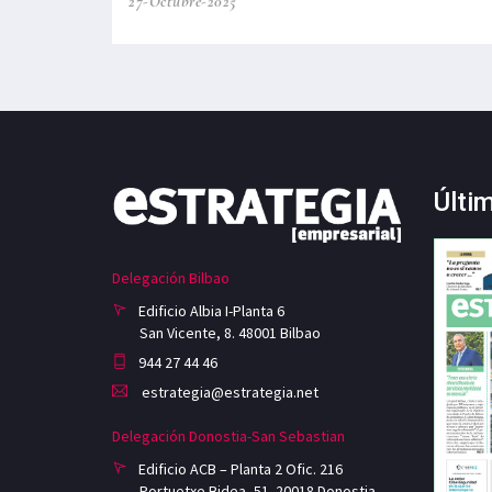
27-Octubre-2025
Últi
Delegación Bilbao
Edificio Albia I-Planta 6
San Vicente, 8. 48001 Bilbao
944 27 44 46
estrategia@estrategia.net
Delegación Donostia-San Sebastian
Edificio ACB – Planta 2 Ofic. 216
Portuetxe Bidea, 51. 20018 Donostia