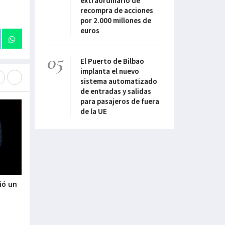
extraordinario de
recompra de acciones
por 2.000 millones de
euros
05
El Puerto de Bilbao
implanta el nuevo
sistema automatizado
de entradas y salidas
para pasajeros de fuera
de la UE
ió un
Urdaibaik industria, teknologia eta
Salto Systems rec
5
balio erantsi handiko jardueren
de octubre el II 
bidez bultzatuko du bere garapen
Arizmendiarrieta 
ekonomiko aurreratua
29-Septiembre-2022