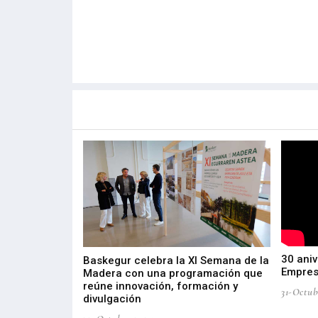
Más noticias de
Portada / Azalera
30 aniv
ta por
Baskegur celebra la XI Semana de la
Empres
tria de Salud
Madera con una programación que
roducción e
reúne innovación, formación y
31-Octub
divulgación