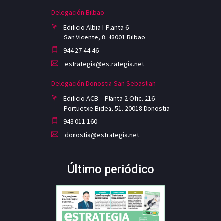
Delegación Bilbao
Edificio Albia I-Planta 6
San Vicente, 8. 48001 Bilbao
944 27 44 46
estrategia@estrategia.net
Delegación Donostia-San Sebastian
Edificio ACB – Planta 2 Ofic. 216
Portuetxe Bidea, 51. 20018 Donostia
943 011 160
donostia@estrategia.net
Último periódico