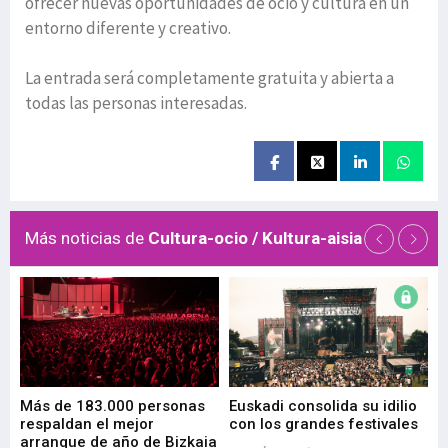
ofrecer nuevas oportunidades de ocio y cultura en un
entorno diferente y creativo.
La entrada será completamente gratuita y abierta a
todas las personas interesadas.
Más noticias de
Cultura-ocio / Kultura-aisia
 de
Más de 183.000 personas
Euskadi consolida su idilio
Te
respaldan el mejor
con los grandes festivales
co
arranque de año de Bizkaia
de