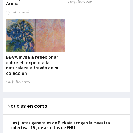
20-Julio-2026
Arena
20-
23-Julio-2026
Gu
BBVA invita a reflexionar
mu
sobre el respeto a la
an
naturaleza a través de su
03-
colección
20-Julio-2026
Noticias
en corto
Las juntas generales de Bizkaia acogen la muestra
colectiva ‘15’, de artistas de EHU