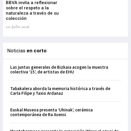
BBVA invita a reflexionar
mu
sobre el respeto a la
an
naturaleza a través de su
03-
colección
20-Julio-2026
Noticias
en corto
Las juntas generales de Bizkaia acogen la muestra
colectiva ‘15’, de artistas de EHU
Tabakalera aborda la memoria histórica a través de
Carla Filipe y Taxio Ardanaz
Euskal Museoa presenta ‘Uhinak’, cerámica
contemporánea de Ra Asensi