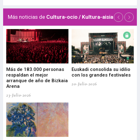
Más noticias de
Cultura-ocio / Kultura-aisia
 de
Más de 183.000 personas
Euskadi consolida su idilio
Te
respaldan el mejor
con los grandes festivales
co
arranque de año de Bizkaia
de
20-Julio-2026
Arena
20-
23-Julio-2026
Gu