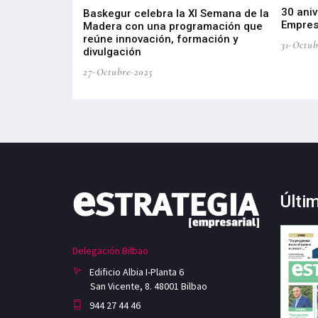
30 aniv
ta por
Baskegur celebra la XI Semana de la
Empres
tria de Salud
Madera con una programación que
roducción e
reúne innovación, formación y
31-Octub
divulgación
27-Octubre-2025
Últi
Delegación Bilbao
Edificio Albia I-Planta 6
San Vicente, 8. 48001 Bilbao
944 27 44 46