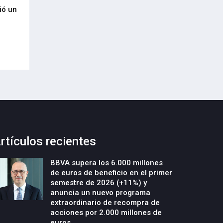
ió un
Urdaibaik industria, teknologia eta
Salto Systems rec
5
balio erantsi handiko jardueren
de octubre el II 
bidez bultzatuko du bere garapen
Arizmendiarrieta 
ekonomiko aurreratua
29-Septiembre-2022
09-Octubre-2022
rtículos recientes
BBVA supera los 6.000 millones
de euros de beneficio en el primer
semestre de 2026 (+11%) y
anuncia un nuevo programa
extraordinario de recompra de
acciones por 2.000 millones de
euros