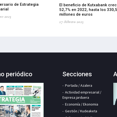
ersario de Estrategia
El beneficio de Kutxabank crec
arial
52,7% en 2022, hasta los 330,
millones de euros
re-2023
27-Febrero-2023
mo periódico
Secciones
A
Portada / Azalera
Actividad empresarial /
Enpresa jarduera
Economía / Ekonomia
Gestión / Kudeaketa