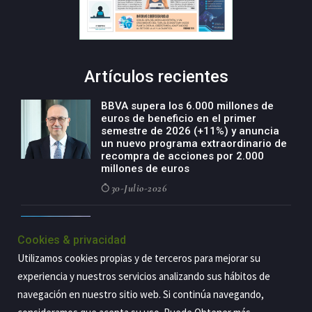
Artículos recientes
BBVA supera los 6.000 millones de
euros de beneficio en el primer
semestre de 2026 (+11%) y anuncia
un nuevo programa extraordinario de
recompra de acciones por 2.000
millones de euros
30-Julio-2026
BBVA acelera el crecimiento de su
negocio agro con un modelo global
Cookies & privacidad
de especialización presente en siete
Utilizamos cookies propias y de terceros para mejorar su
países
experiencia y nuestros servicios analizando sus hábitos de
29-Julio-2026
navegación en nuestro sitio web. Si continúa navegando,