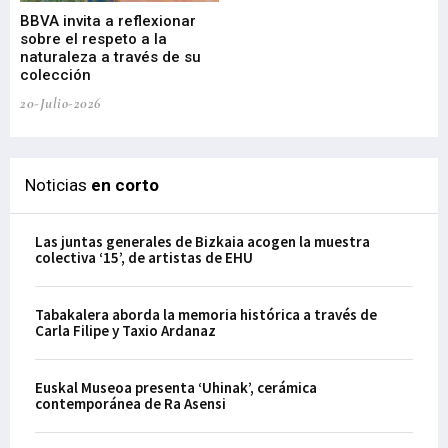
Gu
BBVA invita a reflexionar
mu
sobre el respeto a la
an
naturaleza a través de su
03-
colección
20-Julio-2026
Noticias
en corto
Las juntas generales de Bizkaia acogen la muestra
colectiva ‘15’, de artistas de EHU
Tabakalera aborda la memoria histórica a través de
Carla Filipe y Taxio Ardanaz
Euskal Museoa presenta ‘Uhinak’, cerámica
contemporánea de Ra Asensi