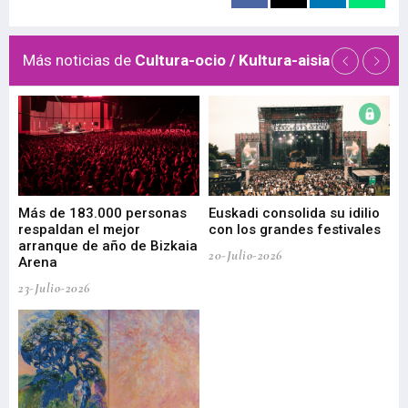
Más noticias de
Cultura-ocio / Kultura-aisia
 de
Más de 183.000 personas
Euskadi consolida su idilio
Te
respaldan el mejor
con los grandes festivales
co
arranque de año de Bizkaia
de
20-Julio-2026
Arena
20-
23-Julio-2026