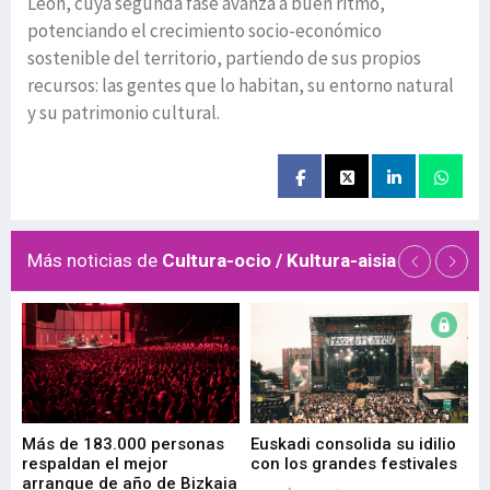
León, cuya segunda fase avanza a buen ritmo,
potenciando el crecimiento socio-económico
sostenible del territorio, partiendo de sus propios
recursos: las gentes que lo habitan, su entorno natural
y su patrimonio cultural.
Más noticias de
Cultura-ocio / Kultura-aisia
 de
Más de 183.000 personas
Euskadi consolida su idilio
Te
respaldan el mejor
con los grandes festivales
co
arranque de año de Bizkaia
de