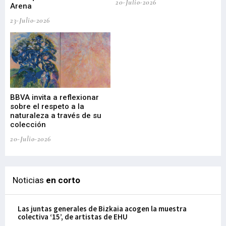
20-Julio-2026
Arena
20-
23-Julio-2026
Gu
BBVA invita a reflexionar
mu
sobre el respeto a la
an
naturaleza a través de su
03-
colección
20-Julio-2026
Noticias
en corto
Las juntas generales de Bizkaia acogen la muestra
colectiva ‘15’, de artistas de EHU