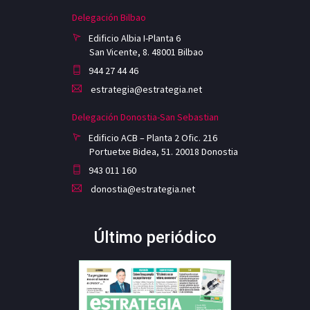
Delegación Bilbao
Edificio Albia I-Planta 6
San Vicente, 8. 48001 Bilbao
944 27 44 46
estrategia@estrategia.net
Delegación Donostia-San Sebastian
Edificio ACB – Planta 2 Ofic. 216
Portuetxe Bidea, 51. 20018 Donostia
943 011 160
donostia@estrategia.net
Último periódico