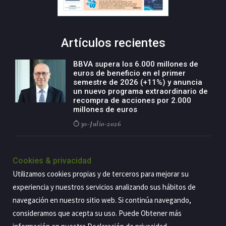
Artículos recientes
BBVA supera los 6.000 millones de
euros de beneficio en el primer
semestre de 2026 (+11%) y anuncia
un nuevo programa extraordinario de
recompra de acciones por 2.000
millones de euros
30-Julio-2026
BBVA acelera el crecimiento de su
negocio agro con un modelo global
Cookies & privacidad
de especialización presente en siete
Utilizamos cookies propias y de terceros para mejorar su
países
experiencia y nuestros servicios analizando sus hábitos de
29-Julio-2026
navegación en nuestro sitio web. Si continúa navegando,
consideramos que acepta su uso. Puede Obtener más