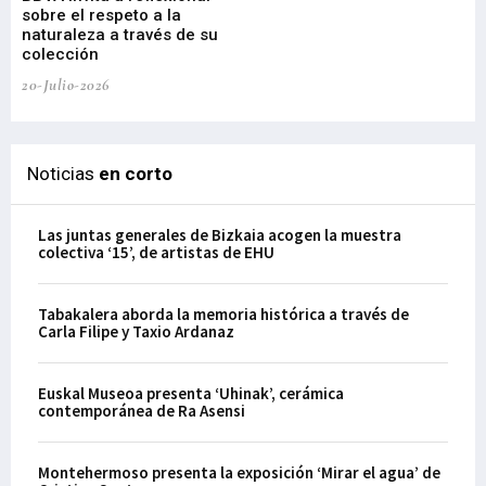
sobre el respeto a la
an
naturaleza a través de su
03-
colección
20-Julio-2026
Noticias
en corto
Las juntas generales de Bizkaia acogen la muestra
colectiva ‘15’, de artistas de EHU
Tabakalera aborda la memoria histórica a través de
Carla Filipe y Taxio Ardanaz
Euskal Museoa presenta ‘Uhinak’, cerámica
contemporánea de Ra Asensi
Montehermoso presenta la exposición ‘Mirar el agua’ de