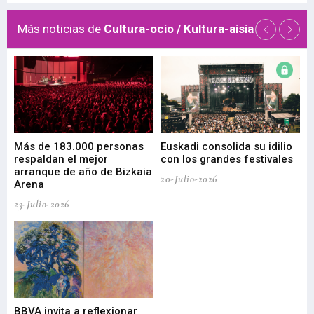
Más noticias de
Cultura-ocio / Kultura-aisia
 de
Más de 183.000 personas
Euskadi consolida su idilio
Te
respaldan el mejor
con los grandes festivales
co
arranque de año de Bizkaia
de
20-Julio-2026
Arena
20-
23-Julio-2026
Gu
BBVA invita a reflexionar
mu