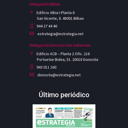
Delegación Bilbao
Edificio Albia I-Planta 6
San Vicente, 8. 48001 Bilbao
944 27 44 46
estrategia@estrategia.net
Delegación Donostia-San Sebastian
Edificio ACB – Planta 2 Ofic. 216
Portuetxe Bidea, 51. 20018 Donostia
943 011 160
donostia@estrategia.net
Último periódico