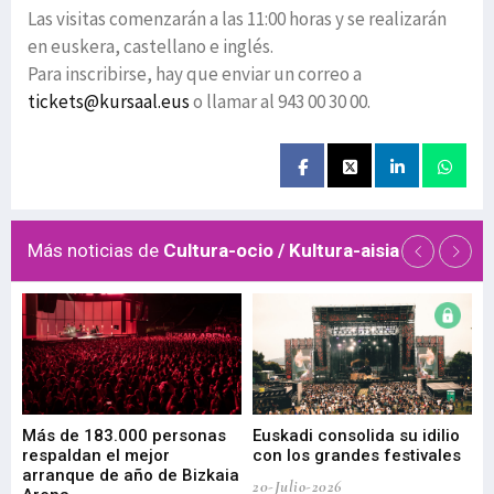
Las visitas comenzarán a las 11:00 horas y se realizarán
en euskera, castellano e inglés.
Para inscribirse, hay que enviar un correo a
tickets@kursaal.eus
o llamar al 943 00 30 00.
Más noticias de
Cultura-ocio / Kultura-aisia
 de
Más de 183.000 personas
Euskadi consolida su idilio
Te
respaldan el mejor
con los grandes festivales
co
arranque de año de Bizkaia
de
20-Julio-2026