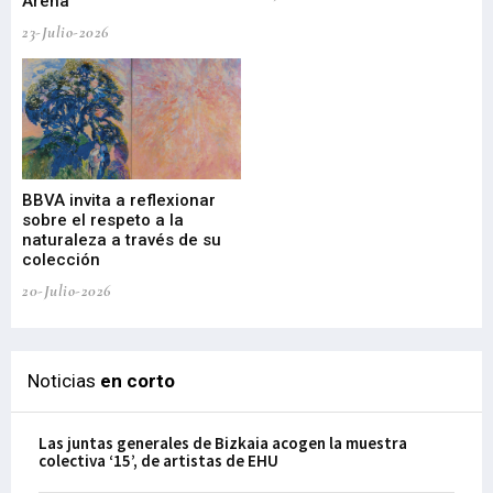
Arena
20-
23-Julio-2026
Gu
BBVA invita a reflexionar
mu
sobre el respeto a la
an
naturaleza a través de su
03-
colección
20-Julio-2026
Noticias
en corto
Las juntas generales de Bizkaia acogen la muestra
colectiva ‘15’, de artistas de EHU