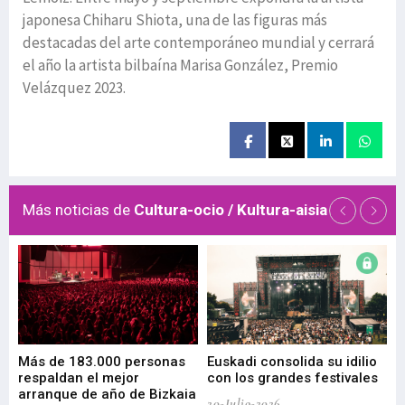
japonesa Chiharu Shiota, una de las figuras más
destacadas del arte contemporáneo mundial y cerrará
el año la artista bilbaína Marisa González, Premio
Velázquez 2023.
Más noticias de
Cultura-ocio / Kultura-aisia
 de
Más de 183.000 personas
Euskadi consolida su idilio
Te
respaldan el mejor
con los grandes festivales
co
arranque de año de Bizkaia
de
20-Julio-2026