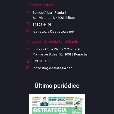
Delegación Bilbao
Edificio Albia I-Planta 6
San Vicente, 8. 48001 Bilbao
944 27 44 46
estrategia@estrategia.net
Delegación Donostia-San Sebastian
Edificio ACB – Planta 2 Ofic. 216
Portuetxe Bidea, 51. 20018 Donostia
943 011 160
donostia@estrategia.net
Último periódico