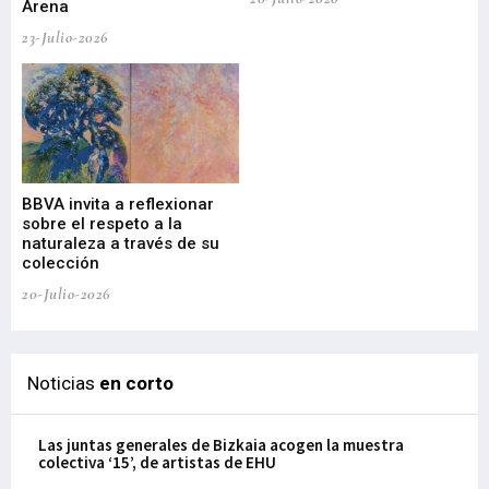
Arena
20-
23-Julio-2026
Gu
BBVA invita a reflexionar
mu
sobre el respeto a la
an
naturaleza a través de su
03-
colección
20-Julio-2026
Noticias
en corto
Las juntas generales de Bizkaia acogen la muestra
colectiva ‘15’, de artistas de EHU