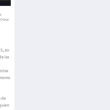
e
 Oskar
S, en
de las
estas
 mismo
a de
 quien