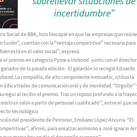
sobrellevar situaciones de
incertidumbre”
bra Social de BBK, hizo hincapié en que las empresas que reún
nclusión”, cuentan con la “ventaja competitiva” necesaria para
ién está en el valor social”, expresó.
el premio en categoría Pyme a Irisbond -junto con el director
ganador de la pasada edición-. El galardón lo recogió Eduardo
isbond. La compañía, de alto componente innovador, utiliza la
n dificultades de comunicación oral y de movilidad. ‘‘Orgullo’’ 
auregui al recibir el premio. Tras un repaso profundo a la trayec
onstruir valor a partir de personal cualificado’’, entre el que s
oyecto tecnológico.
ción del presidente de Petronor, Emiliano López Atxurra. ‘‘El
ompetitivas’’, afirmó, para ensalzar asimismo a José Ignacio Arr