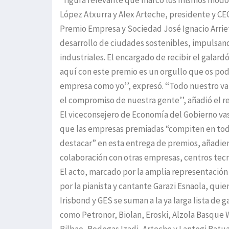
‘‘figura relevante que marcó los mismos modos
López Atxurra y Alex Arteche, presidente y CE
Premio Empresa y Sociedad José Ignacio Arriet
desarrollo de ciudades sostenibles, impulsan
industriales. El encargado de recibir el galard
aquí con este premio es un orgullo que os podé
empresa como yo’’, expresó. ‘‘Todo nuestro val
el compromiso de nuestra gente’’, añadió el 
El viceconsejero de Economía del Gobierno vas
que las empresas premiadas “compiten en tod
destacar” en esta entrega de premios, añadiend
colaboración con otras empresas, centros tecno
El acto, marcado por la amplia representación
por la pianista y cantante Garazi Esnaola, quie
Irisbond y GES se suman a la ya larga lista de
como Petronor, Biolan, Eroski, Alzola Basque 