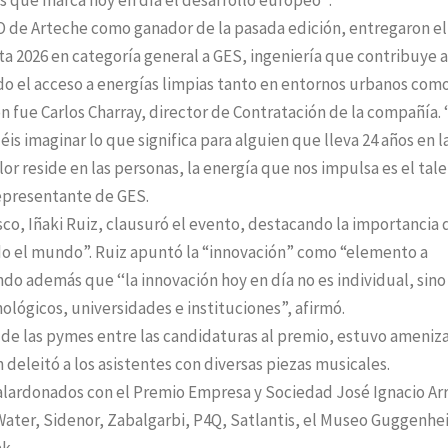
 que marca hoy en día el desarrollo europeo’’.
O de Arteche como ganador de la pasada edición, entregaron el
a 2026 en categoría general a GES, ingeniería que contribuye a
do el acceso a energías limpias tanto en entornos urbanos com
ón fue Carlos Charray, director de Contratación de la compañía. ‘
is imaginar lo que significa para alguien que lleva 24 años en l
or reside en las personas, la energía que nos impulsa es el tale
representante de GES.
co, Iñaki Ruiz, clausuró el evento, destacando la importancia 
o el mundo”. Ruiz apuntó la “innovación” como “elemento a
o además que ‘‘la innovación hoy en día no es individual, sino
lógicos, universidades e instituciones”, afirmó.
 de las pymes entre las candidaturas al premio, estuvo ameniz
n deleitó a los asistentes con diversas piezas musicales.
 galardonados con el Premio Empresa y Sociedad José Ignacio Arr
Water, Sidenor, Zabalgarbi, P4Q, Satlantis, el Museo Guggenh