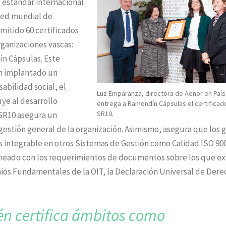
l estándar internacional
red mundial de
emitido 60 certificados
rganizaciones vascas:
n Cápsulas. Este
an implantado un
abilidad social, el
Luz Emparanza, directora de Aenor en País
ye al desarrollo
entrega a Ramondín Cápsulas el certificad
SR10.
 SR10 asegura un
a gestión general de la organización. Asimismo, asegura que los 
es integrable en otros Sistemas de Gestión como Calidad ISO 90
ineado con los requerimientos de documentos sobre los que ex
os Fundamentales de la OIT, la Declaración Universal de Dere
n certifica ámbitos como