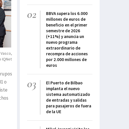
02
BBVA supera los 6.000
millones de euros de
beneficio en el primer
semestre de 2026
(+11%) y anuncia un
nuevo programa
extraordinario de
 Vasco,
recompra de acciones
o IQNet
por 2.000 millones de
euros
grupos
03
01 o
El Puerto de Bilbao
implanta el nuevo
iste
sistema automatizado
chos
de entradas y salidas
para pasajeros de fuera
de la UE