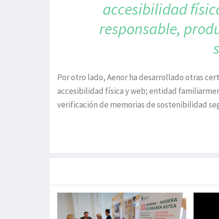
accesibilidad
físi
responsable,
produ
Por otro lado, Aenor ha desarrollado otras ce
accesibilidad física y web; entidad familiarm
verificación de memorias de sostenibilidad se
Más noticias de
Portada / Azalera