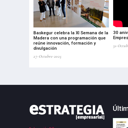
30 aniv
ta por
Baskegur celebra la XI Semana de la
Empres
tria de Salud
Madera con una programación que
roducción e
reúne innovación, formación y
31-Octub
divulgación
27-Octubre-2025
Últi