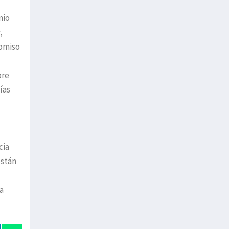
mio
,
romiso
bre
ías
cia
están
a