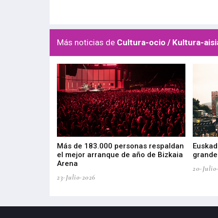
Más noticias de
Cultura-ocio / Kultura-aisi
las muestras de
Más de 183.000 personas respaldan
Euskadi
el mejor arranque de año de Bizkaia
grandes
Arena
20-Julio
23-Julio-2026