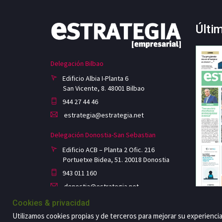
Últi
Delegación Bilbao
Edificio Albia I-Planta 6
San Vicente, 8. 48001 Bilbao
944 27 44 46
estrategia@estrategia.net
Delegación Donostia-San Sebastian
Edificio ACB – Planta 2 Ofic. 216
Portuetxe Bidea, 51. 20018 Donostia
943 011 160
donostia@estrategia.net
Cookies & privacidad
Utilizamos cookies propias y de terceros para mejorar su experienci