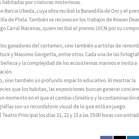
 habitadas por criaturas misteriosas.
 Barcia Ubeda, cuya obra recibió la Barandilla de Oro y el pre
illa de Plata. También se reconocen los trabajos de Rowan Dear
ego Carral Maceiras, quien recibió el premio UICN por su comp
 a los ganadores del certamen, sino también a artistas de renom
ock y Massimo Giorgetta, entre otros. Cada una de las fotograf
belleza y la complejidad de los ecosistemas marinos e invita a
ación.
co, sino también un profundo impacto educativo. Al mostrar la
pecies que los habitan, las exposiciones buscan generar concien
 un momento en el que el cambio climático y la contaminación 
rafías son un recordatorio visual de lo que está en juego.
atro Principal los días 21, 22 y 23 a las 19.00 horas con entrad