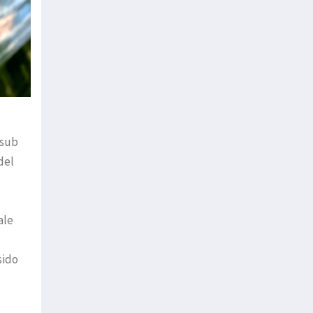
asub
del
ale
sido