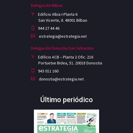
Delegación Bilbao
Edificio Albia I-Planta 6
San Vicente, 8. 48001 Bilbao
944 27 44 46
estrategia@estrategia.net
Delegación Donostia-San Sebastian
Edificio ACB – Planta 2 Ofic. 216
Portuetxe Bidea, 51. 20018 Donostia
943 011 160
donostia@estrategia.net
Último periódico