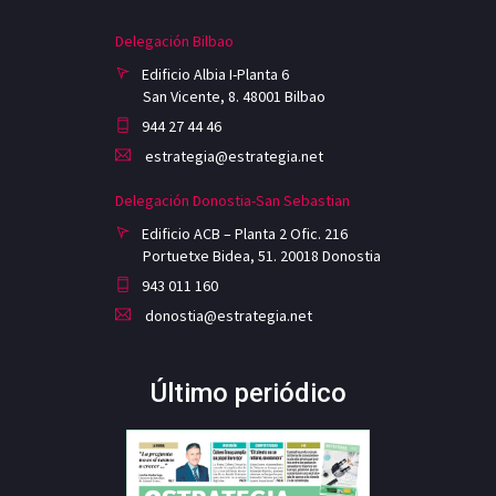
Delegación Bilbao
Edificio Albia I-Planta 6
San Vicente, 8. 48001 Bilbao
944 27 44 46
estrategia@estrategia.net
Delegación Donostia-San Sebastian
Edificio ACB – Planta 2 Ofic. 216
Portuetxe Bidea, 51. 20018 Donostia
943 011 160
donostia@estrategia.net
Último periódico