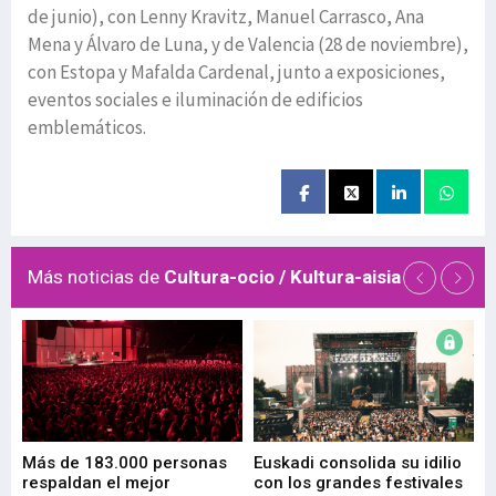
de junio), con Lenny Kravitz, Manuel Carrasco, Ana
Mena y Álvaro de Luna, y de Valencia (28 de noviembre),
con Estopa y Mafalda Cardenal, junto a exposiciones,
eventos sociales e iluminación de edificios
emblemáticos.
Más noticias de
Cultura-ocio / Kultura-aisia
 de
Más de 183.000 personas
Euskadi consolida su idilio
Te
respaldan el mejor
con los grandes festivales
co