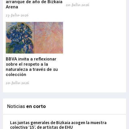
arranque de año de Bizkaia
de
20-Julio-2026
Arena
20-
23-Julio-2026
Gu
BBVA invita a reflexionar
mu
sobre el respeto a la
an
naturaleza a través de su
03-
colección
20-Julio-2026
Noticias
en corto
Las juntas generales de Bizkaia acogen la muestra
colectiva ‘15’, de artistas de EHU