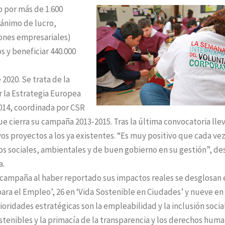
o por más de 1.600
 ánimo de lucro,
iones empresariales)
 y beneficiar 440.000
2020. Se trata de la
r la Estrategia Europea
014, coordinada por CSR
ue cierra su campaña 2013-2015. Tras la última convocatoria lle
evos proyectos a los ya existentes. “Es muy positivo que cada ve
os sociales, ambientales y de buen gobierno en su gestión”, de
a.
a campaña al haber reportado sus impactos reales se desglosan 
ara el Empleo’, 26 en ‘Vida Sostenible en Ciudades’ y nueve en
oridades estratégicas son la empleabilidad y la inclusión social
enibles y la primacía de la transparencia y los derechos hum