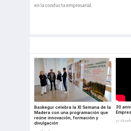
en la conducta empresarial.
Más noticias de
Portada / Azalera
30 aniv
ta por
Baskegur celebra la XI Semana de la
Empres
tria de Salud
Madera con una programación que
roducción e
reúne innovación, formación y
31-Octub
divulgación