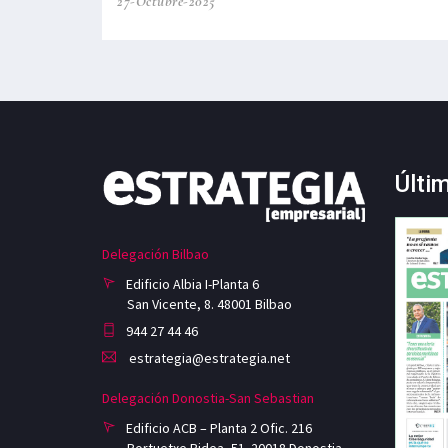
27-Octubre-2025
Últi
Delegación Bilbao
Edificio Albia I-Planta 6
San Vicente, 8. 48001 Bilbao
944 27 44 46
estrategia@estrategia.net
Delegación Donostia-San Sebastian
Edificio ACB – Planta 2 Ofic. 216
Portuetxe Bidea, 51. 20018 Donostia