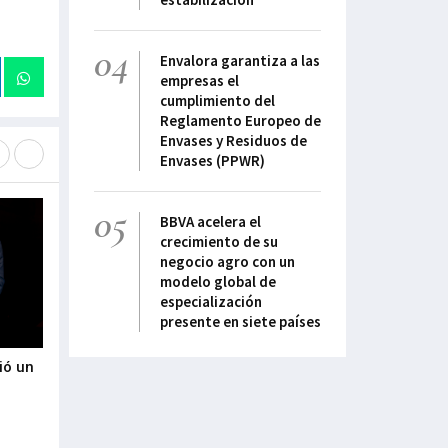
04
Envalora garantiza a las
empresas el
cumplimiento del
Reglamento Europeo de
Envases y Residuos de
Envases (PPWR)
05
BBVA acelera el
crecimiento de su
negocio agro con un
modelo global de
especialización
presente en siete países
ió un
Urdaibaik industria, teknologia eta
Salto Systems rec
5
balio erantsi handiko jardueren
de octubre el II 
bidez bultzatuko du bere garapen
Arizmendiarrieta 
ekonomiko aurreratua
29-Septiembre-2022