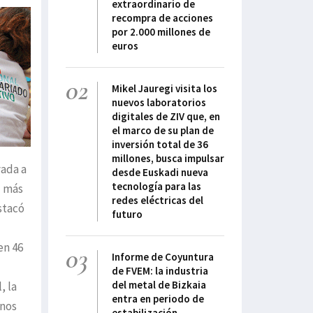
extraordinario de
recompra de acciones
por 2.000 millones de
euros
02
Mikel Jauregi visita los
nuevos laboratorios
digitales de ZIV que, en
el marco de su plan de
inversión total de 36
millones, busca impulsar
vada a
desde Euskadi nueva
tecnología para las
z más
redes eléctricas del
stacó
futuro
en 46
03
Informe de Coyuntura
de FVEM: la industria
del metal de Bizkaia
, la
entra en periodo de
anos
estabilización