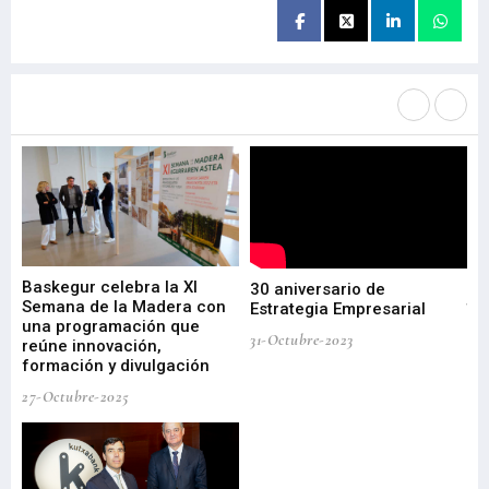
Más noticias de
Portada / Azalera
Baskegur celebra la XI
Ur
30 aniversario de
I
Semana de la Madera con
te
Estrategia Empresarial
una programación que
ha
31-Octubre-2023
reúne innovación,
bu
formación y divulgación
ek
27-Octubre-2025
09-