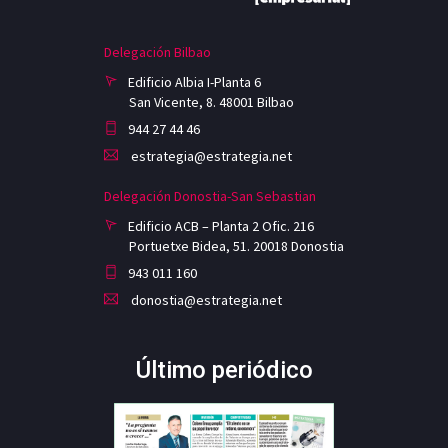
Delegación Bilbao
Edificio Albia I-Planta 6
San Vicente, 8. 48001 Bilbao
944 27 44 46
estrategia@estrategia.net
Delegación Donostia-San Sebastian
Edificio ACB – Planta 2 Ofic. 216
Portuetxe Bidea, 51. 20018 Donostia
943 011 160
donostia@estrategia.net
Último periódico