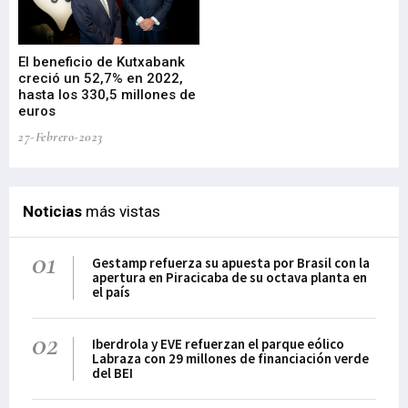
El beneficio de Kutxabank
El
creció un 52,7% en 2022,
fo
hasta los 330,5 millones de
Sa
euros
pr
27-Febrero-2023
09-
Noticias
más vistas
01
Gestamp refuerza su apuesta por Brasil con la
apertura en Piracicaba de su octava planta en
el país
02
Iberdrola y EVE refuerzan el parque eólico
Labraza con 29 millones de financiación verde
del BEI