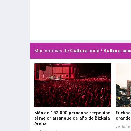
Más noticias de
Cultura-ocio / Kultura-aisi
las muestras de
Más de 183.000 personas respaldan
Euskadi
el mejor arranque de año de Bizkaia
grandes
Arena
20-Julio