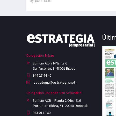
23-Julio-2026
Últi
Delegación Bilbao
Edificio Albia I-Planta 6
San Vicente, 8. 48001 Bilbao
944 27 44 46
estrategia@estrategia.net
Delegación Donostia-San Sebastian
Edificio ACB – Planta 2 Ofic. 216
Portuetxe Bidea, 51. 20018 Donostia
943 011 160