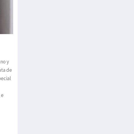
no y
ata de
pecial
 e